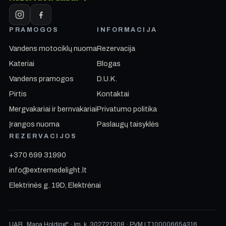
PRAMOGOS
INFORMACIJA
Vandens motociklų nuoma
Rezervacija
Kateriai
Blogas
Vandens pramogos
D.U.K.
Pirtis
Kontaktai
Mergvakariai ir bernvakariai
Privatumo politika
Įrangos nuoma
Paslaugų taisyklės
REZERVACIJOS
+370 699 31990
info@extremedelight.lt
Elektrinės g. 19D, Elektrėnai
UAB „Mapa Holding" · Įm. k. 302721308 · PVM LT100006654316