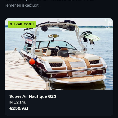
liemenės įskaičiuoti.
SU KAPITONU
Super Air Nautique G23
Iki
12
žm.
€250/val