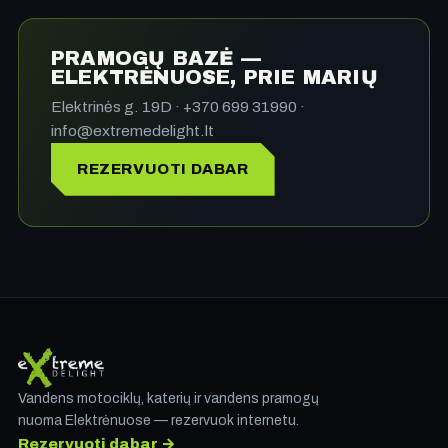
PRAMOGŲ BAZĖ —
ELEKTRĖNUOSE, PRIE MARIŲ
Elektrinės g. 19D · +370 699 31990 ·
info@extremedelight.lt
REZERVUOTI DABAR
Vandens motociklų, katerių ir vandens pramogų
nuoma Elektrėnuose — rezervuok internetu.
Rezervuoti dabar →