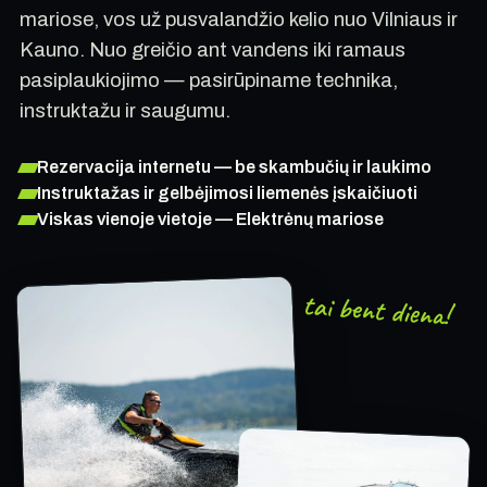
mariose, vos už pusvalandžio kelio nuo Vilniaus ir
Kauno. Nuo greičio ant vandens iki ramaus
pasiplaukiojimo — pasirūpiname technika,
instruktažu ir saugumu.
Rezervacija internetu — be skambučių ir laukimo
Instruktažas ir gelbėjimosi liemenės įskaičiuoti
Viskas vienoje vietoje — Elektrėnų mariose
tai bent diena!