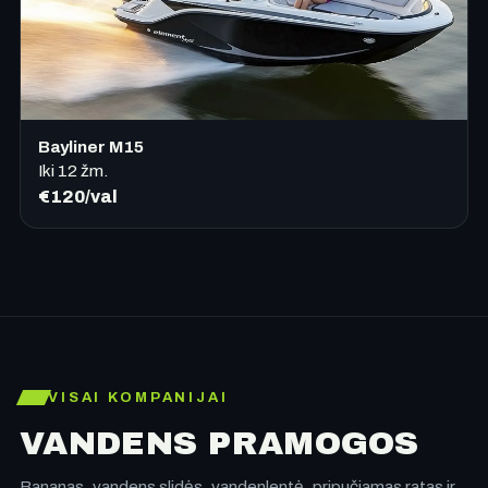
Bayliner M15
Iki
12
žm.
€120/val
VISAI KOMPANIJAI
VANDENS PRAMOGOS
Bananas, vandens slidės, vandenlentė, pripučiamas ratas ir