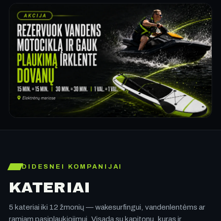
DIDESNEI KOMPANIJAI
KATERIAI
5 kateriai iki 12 žmonių — wakesurfingui, vandenlentėms ar
ramiam pasiplaukiojimui. Visada su kapitonu, kuras ir