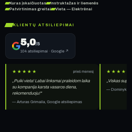
Kuras įskaičiuotas
Instruktažas ir liemenės
Patvirtinimas greitai
Vieta — Elektrėnai
KLIENTŲ ATSILIEPIMAI
5,0
/5
104 atsiliepimai · Google ↗
★★★★★
★★★★★
prieš mėnesį
„Puiki vieta! Labai linksmai praleidom laika
„Viskas super,
su kompanija karsta vasaros diena,
— Dominykas M
rekomenduoju!"
— Arturas Grimaila, Google atsiliepimas