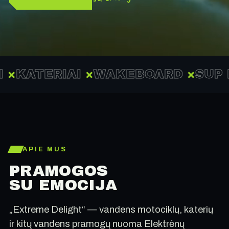
ERIAI
×
WAKEBOARD
×
SUP IRKLE
APIE MUS
PRAMOGOS
SU EMOCIJA
„Extreme Delight“ — vandens motociklų, katerių
ir kitų vandens pramogų nuoma Elektrėnų