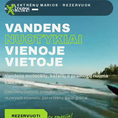
ELEKTRĖNŲ MARIOS · REZERVUOK
ONLINE
VANDENS
NUOTYKIAI
VIENOJE
VIETOJE
Vandens motociklų, katerių ir pramogų nuoma
Elektrėnuose
Elektrėnų mariose, pusvalandis nuo Vilniaus ir Kauno —
rezervuok internetu, patvirtinimą gausi greitai.
su emocija!
REZERVUOTI