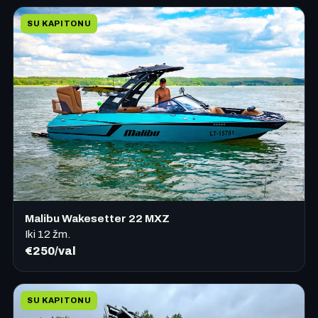
SU KAPITONU
Malibu Wakesetter 22 MXZ
Iki
12
žm.
€250/val
SU KAPITONU