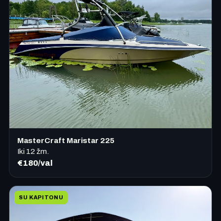
MasterCraft Maristar 225
Iki
12
žm.
€180/val
SU KAPITONU