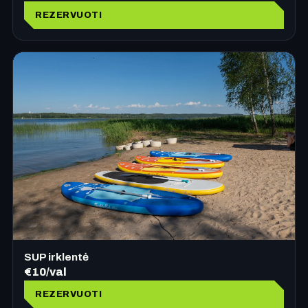
REZERVUOTI
SUP irklentė
€10/val
REZERVUOTI