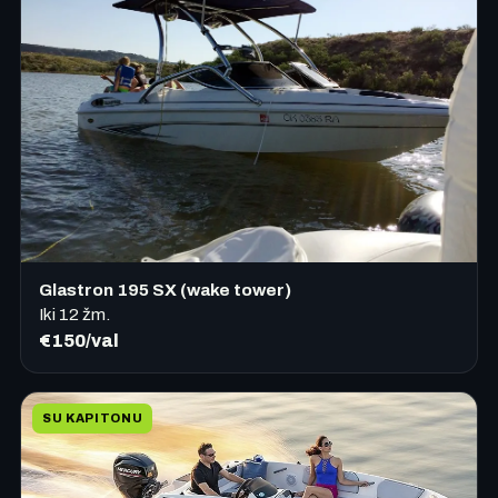
Glastron 195 SX (wake tower)
Iki
12
žm.
€150/val
SU KAPITONU