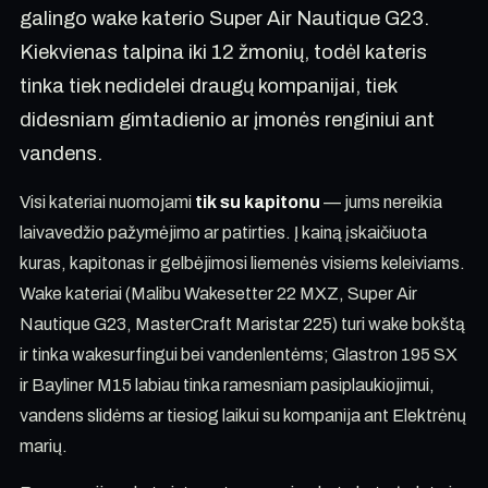
galingo wake katerio Super Air Nautique G23.
Kiekvienas talpina iki 12 žmonių, todėl kateris
tinka tiek nedidelei draugų kompanijai, tiek
didesniam gimtadienio ar įmonės renginiui ant
vandens.
Visi kateriai nuomojami
tik su kapitonu
— jums nereikia
laivavedžio pažymėjimo ar patirties. Į kainą įskaičiuota
kuras, kapitonas ir gelbėjimosi liemenės visiems keleiviams.
Wake kateriai (Malibu Wakesetter 22 MXZ, Super Air
Nautique G23, MasterCraft Maristar 225) turi wake bokštą
ir tinka wakesurfingui bei vandenlentėms; Glastron 195 SX
ir Bayliner M15 labiau tinka ramesniam pasiplaukiojimui,
vandens slidėms ar tiesiog laikui su kompanija ant Elektrėnų
marių.