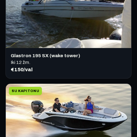
Glastron 195 SX (wake tower)
Iki 12 žm.
€150/val
SU KAPITONU