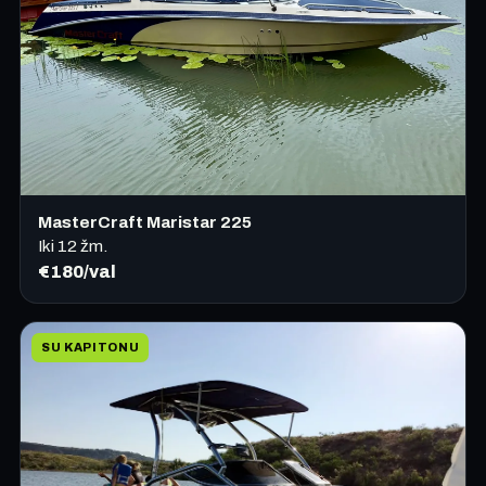
MasterCraft Maristar 225
Iki 12 žm.
€180/val
SU KAPITONU