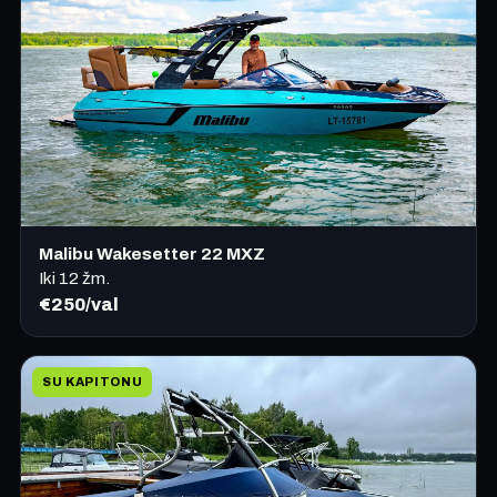
Malibu Wakesetter 22 MXZ
Iki 12 žm.
€250/val
SU KAPITONU