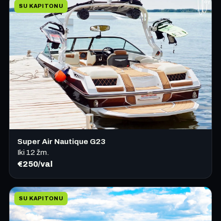
SU KAPITONU
Super Air Nautique G23
Iki 12 žm.
€250/val
SU KAPITONU