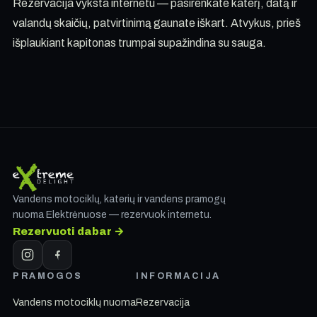
Rezervacija vyksta internetu — pasirenkate katerį, datą ir
valandų skaičių, patvirtinimą gaunate iškart. Atvykus, prieš
išplaukiant kapitonas trumpai supažindina su sauga.
Vandens motociklų, katerių ir vandens pramogų
nuoma Elektrėnuose — rezervuok internetu.
Rezervuoti dabar →
PRAMOGOS
INFORMACIJA
Vandens motociklų nuoma
Rezervacija