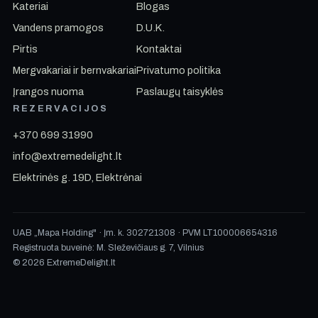
Kateriai
Blogas
Vandens pramogos
D.U.K.
Pirtis
Kontaktai
Mergvakariai ir bernvakariai
Privatumo politika
Įrangos nuoma
Paslaugų taisyklės
REZERVACIJOS
+370 699 31990
info@extremedelight.lt
Elektrinės g. 19D, Elektrėnai
UAB „Mapa Holding" · Įm. k. 302721308 · PVM LT100006654316
Registruota buveinė: M. Sleževičiaus g. 7, Vilnius
© 2026 ExtremeDelight.lt