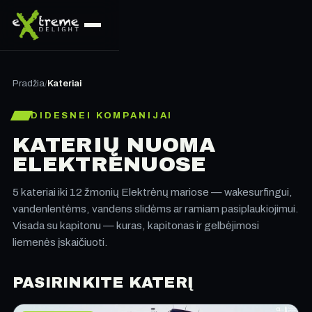
Pradžia
/
Kateriai
DIDESNEI KOMPANIJAI
KATERIŲ NUOMA
ELEKTRĖNUOSE
5 kateriai iki 12 žmonių Elektrėnų mariose — wakesurfingui,
vandenlentėms, vandens slidėms ar ramiam pasiplaukiojimui.
Visada su kapitonu — kuras, kapitonas ir gelbėjimosi
liemenės įskaičiuoti.
PASIRINKITE KATERĮ