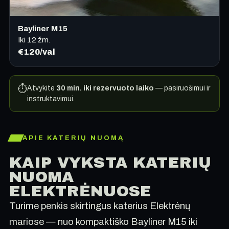
Bayliner M15
Iki 12 žm.
€120/val
⏱
Atvykite
30 min. iki rezervuoto laiko
— pasiruošimui ir
instruktavimui.
APIE KATERIŲ NUOMĄ
KAIP VYKSTA KATERIŲ
NUOMA
ELEKTRĖNUOSE
Turime penkis skirtingus katerius Elektrėnų
mariose — nuo kompaktiško Bayliner M15 iki