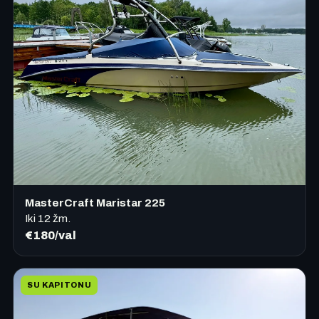
MasterCraft Maristar 225
Iki
12
žm.
€180/val
SU KAPITONU