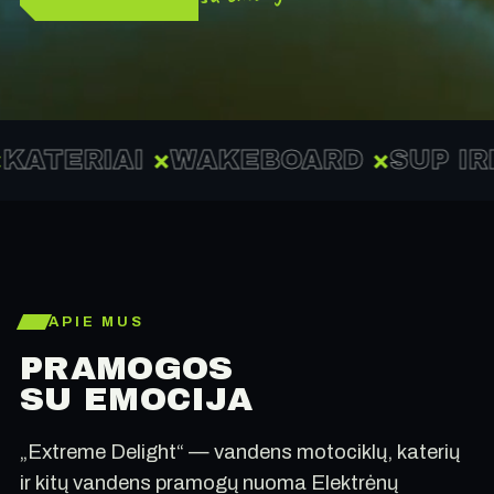
IAI
×
WAKEBOARD
×
SUP IRKLENT
APIE MUS
PRAMOGOS
SU EMOCIJA
„Extreme Delight“ — vandens motociklų, katerių
ir kitų vandens pramogų nuoma Elektrėnų