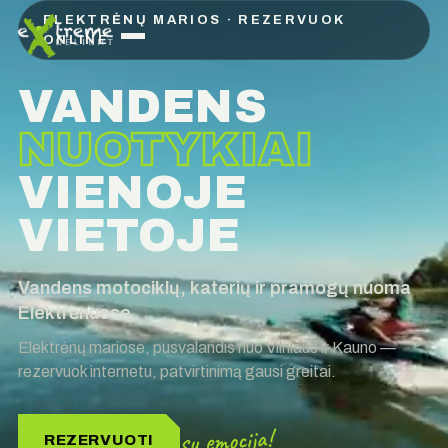
ELEKTRĖNŲ MARIOS · REZERVUOK
ONLINE
VANDENS
NUOTYKIAI
VIENOJE
VIETOJE
Vandens motociklų, katerių ir pramogų nuoma
Elektrėnuose
Elektrėnų mariose, pusvalandis nuo Vilniaus ir Kauno —
rezervuok internetu, patvirtinimą gausi greitai.
su emocija!
REZERVUOTI