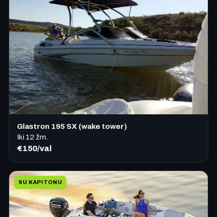
Glastron 195 SX (wake tower)
Iki
12
žm.
€150/val
SU KAPITONU