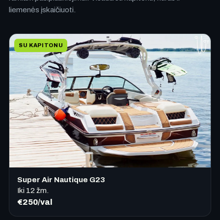
liemenės įskaičiuoti.
SU KAPITONU
Super Air Nautique G23
Iki
12
žm.
€250/val