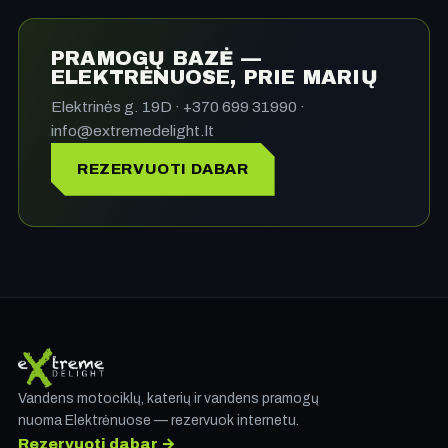
PRAMOGŲ BAZĖ —
ELEKTRĖNUOSE, PRIE MARIŲ
Elektrinės g. 19D · +370 699 31990 ·
info@extremedelight.lt
REZERVUOTI DABAR
Vandens motociklų, katerių ir vandens pramogų
nuoma Elektrėnuose — rezervuok internetu.
Rezervuoti dabar →