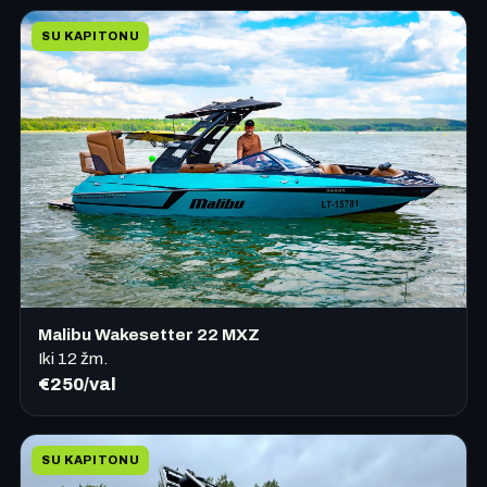
SU KAPITONU
Malibu Wakesetter 22 MXZ
Iki
12
žm.
€250/val
SU KAPITONU