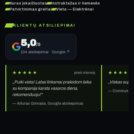
Kuras įskaičiuotas
Instruktažas ir liemenės
Patvirtinimas greitai
Vieta — Elektrėnai
KLIENTŲ ATSILIEPIMAI
5,0
/5
104 atsiliepimai · Google ↗
★★★★★
★★★★★
prieš mėnesį
„Puiki vieta! Labai linksmai praleidom laika
„Viskas super,
su kompanija karsta vasaros diena,
— Dominykas M
rekomenduoju!"
— Arturas Grimaila, Google atsiliepimas