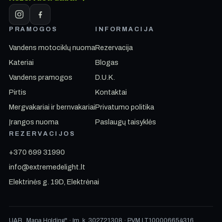
PRAMOGOS
INFORMACIJA
Vandens motociklų nuoma
Rezervacija
Kateriai
Blogas
Vandens pramogos
D.U.K.
Pirtis
Kontaktai
Mergvakariai ir bernvakariai
Privatumo politika
Įrangos nuoma
Paslaugų taisyklės
REZERVACIJOS
+370 699 31990
info@extremedelight.lt
Elektrinės g. 19D, Elektrėnai
UAB „Mapa Holding" · Įm. k. 302721308 · PVM LT100006654316