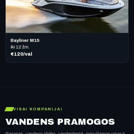
Bayliner M15
Iki
12
žm.
€120/val
VISAI KOMPANIJAI
VANDENS PRAMOGOS
Bananas, vandens slidės, vandenlentė, pripučiamas ratas ir