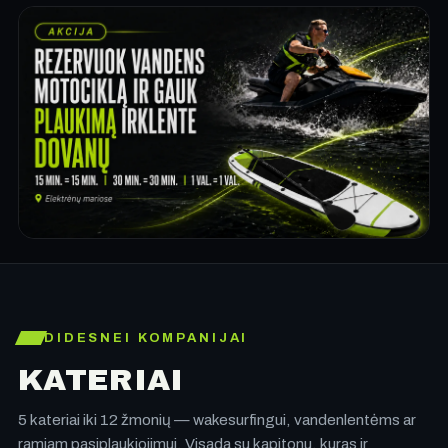
DIDESNEI KOMPANIJAI
KATERIAI
5 kateriai iki 12 žmonių — wakesurfingui, vandenlentėms ar
ramiam pasiplaukiojimui. Visada su kapitonu, kuras ir