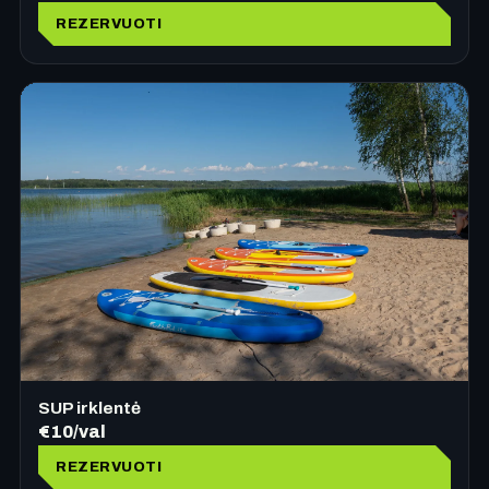
REZERVUOTI
SUP irklentė
€10/val
REZERVUOTI