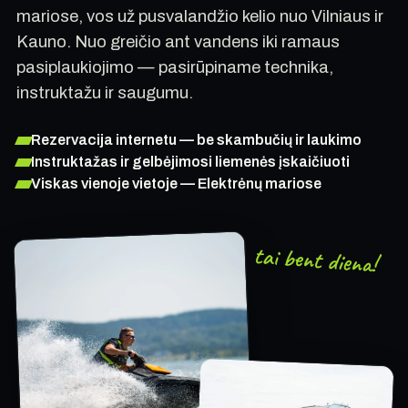
mariose, vos už pusvalandžio kelio nuo Vilniaus ir
Kauno. Nuo greičio ant vandens iki ramaus
pasiplaukiojimo — pasirūpiname technika,
instruktažu ir saugumu.
Rezervacija internetu — be skambučių ir laukimo
Instruktažas ir gelbėjimosi liemenės įskaičiuoti
Viskas vienoje vietoje — Elektrėnų mariose
tai bent diena!