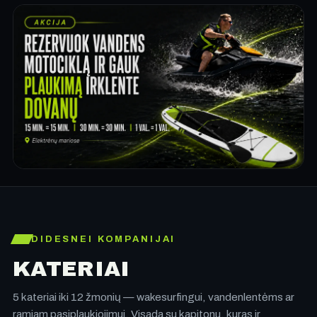
DIDESNEI KOMPANIJAI
KATERIAI
5 kateriai iki 12 žmonių — wakesurfingui, vandenlentėms ar
ramiam pasiplaukiojimui. Visada su kapitonu, kuras ir