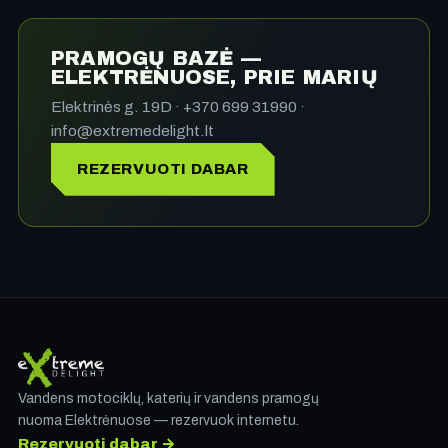
PRAMOGŲ BAZĖ —
ELEKTRĖNUOSE, PRIE MARIŲ
Elektrinės g. 19D · +370 699 31990 ·
info@extremedelight.lt
REZERVUOTI DABAR
Vandens motociklų, katerių ir vandens pramogų
nuoma Elektrėnuose — rezervuok internetu.
Rezervuoti dabar →