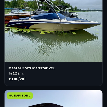
MasterCraft Maristar 225
Iki
12
žm.
€180/val
SU KAPITONU