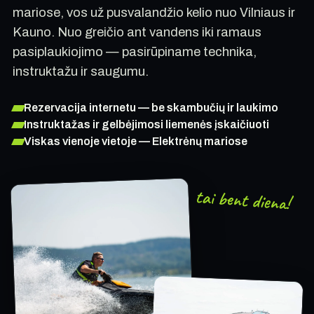
mariose, vos už pusvalandžio kelio nuo Vilniaus ir
Kauno. Nuo greičio ant vandens iki ramaus
pasiplaukiojimo — pasirūpiname technika,
instruktažu ir saugumu.
Rezervacija internetu — be skambučių ir laukimo
Instruktažas ir gelbėjimosi liemenės įskaičiuoti
Viskas vienoje vietoje — Elektrėnų mariose
tai bent diena!