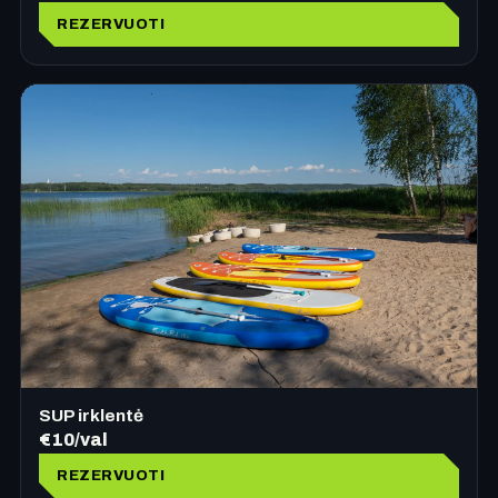
REZERVUOTI
SUP irklentė
€10/val
REZERVUOTI