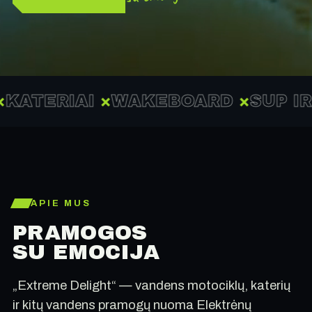
RIAI
×
WAKEBOARD
×
SUP IRKLEN
APIE MUS
PRAMOGOS
SU EMOCIJA
„Extreme Delight“ — vandens motociklų, katerių
ir kitų vandens pramogų nuoma Elektrėnų