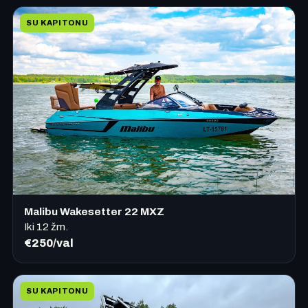
SU KAPITONU
Malibu Wakesetter 22 MXZ
Iki
12
žm.
€250/val
SU KAPITONU