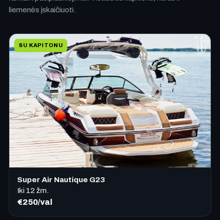
liemenės įskaičiuoti.
SU KAPITONU
Super Air Nautique G23
Iki
12
žm.
€250/val