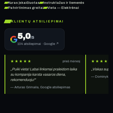
Kuras įskaičiuotas
Instruktažas ir liemenės
Patvirtinimas greitai
Vieta — Elektrėnai
KLIENTŲ ATSILIEPIMAI
5,0
/5
104 atsiliepimai · Google ↗
★★★★★
★★★★★
prieš mėnesį
„Puiki vieta! Labai linksmai praleidom laika
„Viskas super,
su kompanija karsta vasaros diena,
— Dominykas M
rekomenduoju!"
— Arturas Grimaila, Google atsiliepimas