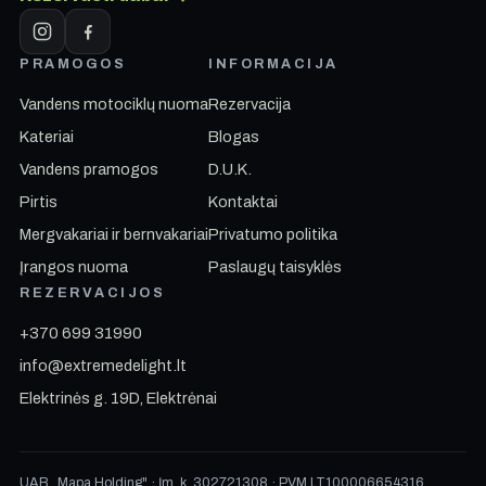
PRAMOGOS
INFORMACIJA
Vandens motociklų nuoma
Rezervacija
Kateriai
Blogas
Vandens pramogos
D.U.K.
Pirtis
Kontaktai
Mergvakariai ir bernvakariai
Privatumo politika
Įrangos nuoma
Paslaugų taisyklės
REZERVACIJOS
+370 699 31990
info@extremedelight.lt
Elektrinės g. 19D, Elektrėnai
UAB „Mapa Holding" · Įm. k. 302721308 · PVM LT100006654316