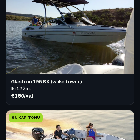
Glastron 195 SX (wake tower)
Iki
12
žm.
€150/val
SU KAPITONU