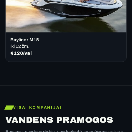
Bayliner M15
Iki
12
žm.
€120/val
VISAI KOMPANIJAI
VANDENS PRAMOGOS
Bananas, vandens slidės, vandenlentė, pripučiamas ratas ir