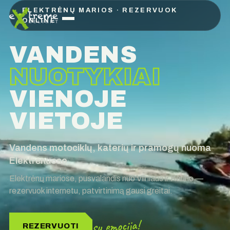
ELEKTRĖNŲ MARIOS · REZERVUOK
ONLINE
VANDENS
NUOTYKIAI
VIENOJE
VIETOJE
Vandens motociklų, katerių ir pramogų nuoma
Elektrėnuose
Elektrėnų mariose, pusvalandis nuo Vilniaus ir Kauno —
rezervuok internetu, patvirtinimą gausi greitai.
su emocija!
REZERVUOTI